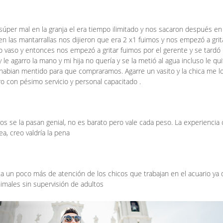
úper mal en la granja el era tiempo ilimitado y nos sacaron después en
n las mantarrallas nos dijieron que era 2 x1 fuimos y nos empezó a grit
ro vaso y entonces nos empezó a gritar fuimos por el gerente y se tardó
y le agarro la mano y mi hija no quería y se la metió al agua incluso le qu
s habian mentido para que compraramos. Agarre un vasito y la chica me lo
ro con pésimo servicio y personal capacitado .
tos se la pasan genial, no es barato pero vale cada peso. La experiencia
a, creo valdría la pena
a un poco más de atención de los chicos que trabajan en el acuario ya
nimales sin supervisión de adultos