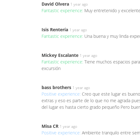
David Olvera
1 year ago
Fantastic experience:
Muy entretenido y excelente 
Isis Rentería
1 year ago
Fantastic experience:
Una buena y muy linda experi
Mickey Escalante
1 year ago
Fantastic experience:
Tiene muchos espacios para 
excursión
bass brothers
1 year ago
Positive experience:
Creo que este lugar es bueno
extras y eso es parte de lo que no me agrada pue
del lugar es hasta cierto grado pequeño Pero bue
Misa CR
1 year ago
Positive experience:
Ambiente tranquilo entre sema