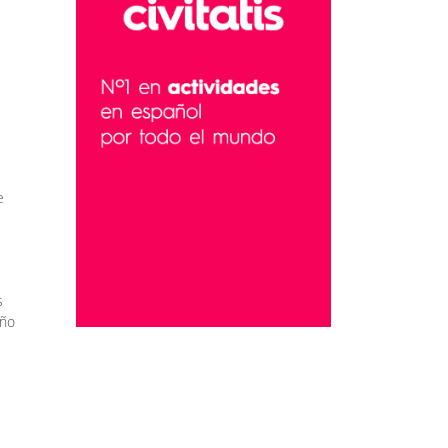
e
s
año