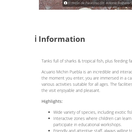
ONDRA CABALLERO
El rincón de Paracelso (Dr. Antonio Romero-Si
ℹ️ Information
Tanks full of sharks & tropical fish, plus feeding fa
Acuario Michin Puebla is an incredible and intera
the moment you enter, you are immersed in a capti
various activities suitable for all ages. The facili
the visit enjoyable and pleasant.
Highlights:
Wide variety of species, including exotic fis
Interactive zones where children can learn
participate in educational workshops.
Friendly and attentive staff, always willin