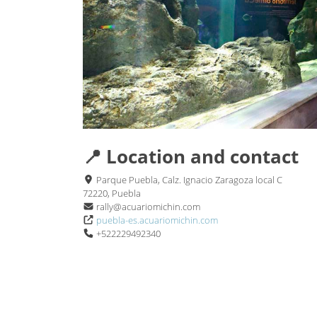
📍 Location and contact
Parque Puebla, Calz. Ignacio Zaragoza local C
72220, Puebla
rally@acuariomichin.com
puebla-es.acuariomichin.com
+522229492340