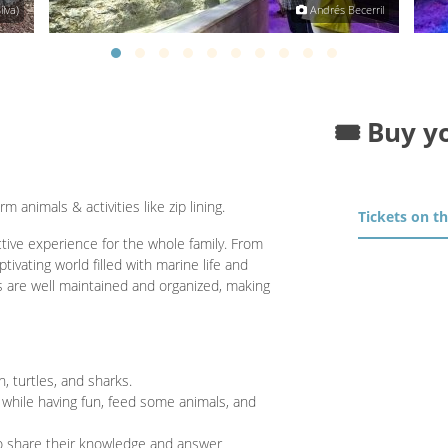
lva)
Andrés Becerril
🎟️ Buy y
rm animals & activities like zip lining.
Tickets on t
ctive experience for the whole family. From
vating world filled with marine life and
ties are well maintained and organized, making
h, turtles, and sharks.
 while having fun, feed some animals, and
g to share their knowledge and answer