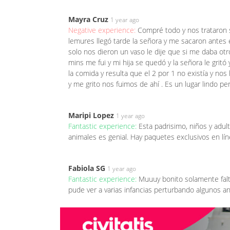
Mayra Cruz
1 year ago
Negative experience:
Compré todo y nos trataron s
lemures llegó tarde la señora y me sacaron antes e
solo nos dieron un vaso le dije que si me daba ot
mins me fui y mi hija se quedó y la señora le gritó 
la comida y resulta que el 2 por 1 no existía y no
y me grito nos fuimos de ahí . Es un lugar lindo pe
Maripi Lopez
1 year ago
Fantastic experience:
Esta padrisimo, niños y adul
animales es genial. Hay paquetes exclusivos en líne
Fabiola SG
1 year ago
Fantastic experience:
Muuuy bonito solamente falt
pude ver a varias infancias perturbando algunos a