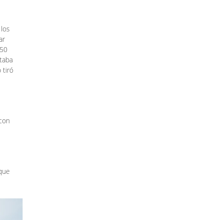
 los
ar
 50
itaba
 tiró
 con
 que