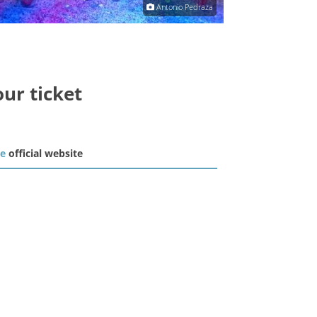
Antonio Pedraza
our ticket
he
official website