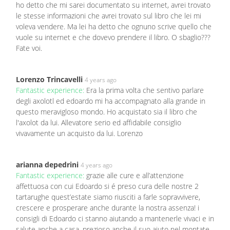
ho detto che mi sarei documentato su internet, avrei trovato
le stesse informazioni che avrei trovato sul libro che lei mi
voleva vendere. Ma lei ha detto che ognuno scrive quello che
vuole su internet e che dovevo prendere il libro. O sbaglio???
Fate voi.
Lorenzo Trincavelli
4 years ago
Fantastic experience:
Era la prima volta che sentivo parlare
degli axolotl ed edoardo mi ha accompagnato alla grande in
questo meravigloso mondo. Ho acquistato sia il libro che
l'axolot da lui. Allevatore serio ed affidabile consiglio
vivavamente un acquisto da lui. Lorenzo
arianna depedrini
4 years ago
Fantastic experience:
grazie alle cure e all’attenzione
affettuosa con cui Edoardo si é preso cura delle nostre 2
tartarughe quest’estate siamo riusciti a farle sopravvivere,
crescere e prosperare anche durante la nostra assenza! i
consigli di Edoardo ci stanno aiutando a mantenerle vivaci e in
salute anche a casa, prezioso anche il suo aiuto nel montate