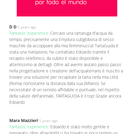
D D
5 years ago
Fantastic experience:
Cercavo una tartaruga d'acqua da
tempo, precisamente una Emydura subglobosa di sesso
maschile da accoppiare alla mia femminuccia! TartaGuida è
stata una rivelazione, ho contattato Edoardo tramite il
recapito telefonico, da subito è stato disponibile e
attentissimo ai dettagli. Oltre ad avermi aiutato passo passo
nella progettazione e creazione dell'acquaterrario è riuscito a
trovare una soluzione per recapitare la tarta nella mia città
(Roma) nonostante la distanza dalla sua (Milano). Se
necessitate di un servizio affidabile e puntuale, nel rispetto
della salute dell'animale, TARTAGUIDA è il top! Grazie ancora
Edoardo
Mara Mazzieri
5 years ago
Fantastic experience:
Edoardo è stato molto gentile e
preparato, oltre all'axolothl ci ha trovato in poco tempo un