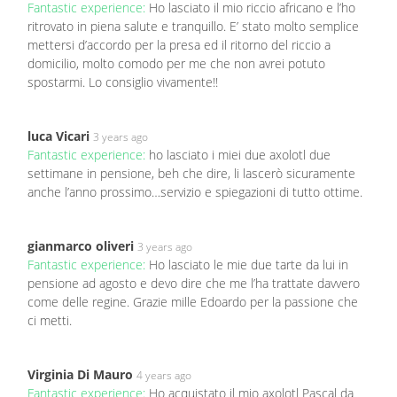
Fantastic experience:
Ho lasciato il mio riccio africano e l’ho
ritrovato in piena salute e tranquillo. E’ stato molto semplice
mettersi d’accordo per la presa ed il ritorno del riccio a
domicilio, molto comodo per me che non avrei potuto
spostarmi. Lo consiglio vivamente!!
luca Vicari
3 years ago
Fantastic experience:
ho lasciato i miei due axolotl due
settimane in pensione, beh che dire, li lascerò sicuramente
anche l’anno prossimo…servizio e spiegazioni di tutto ottime.
gianmarco oliveri
3 years ago
Fantastic experience:
Ho lasciato le mie due tarte da lui in
pensione ad agosto e devo dire che me l’ha trattate davvero
come delle regine. Grazie mille Edoardo per la passione che
ci metti.
Virginia Di Mauro
4 years ago
Fantastic experience:
Ho acquistato il mio axolotl Pascal da