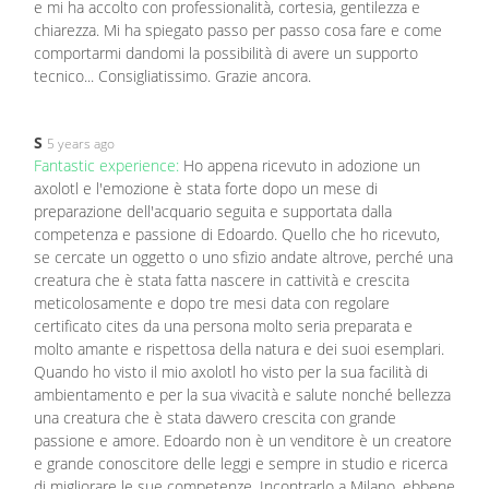
e mi ha accolto con professionalità, cortesia, gentilezza e
chiarezza. Mi ha spiegato passo per passo cosa fare e come
comportarmi dandomi la possibilità di avere un supporto
tecnico... Consigliatissimo. Grazie ancora.
S
5 years ago
Fantastic experience:
Ho appena ricevuto in adozione un
axolotl e l'emozione è stata forte dopo un mese di
preparazione dell'acquario seguita e supportata dalla
competenza e passione di Edoardo. Quello che ho ricevuto,
se cercate un oggetto o uno sfizio andate altrove, perché una
creatura che è stata fatta nascere in cattività e crescita
meticolosamente e dopo tre mesi data con regolare
certificato cites da una persona molto seria preparata e
molto amante e rispettosa della natura e dei suoi esemplari.
Quando ho visto il mio axolotl ho visto per la sua facilità di
ambientamento e per la sua vivacità e salute nonché bellezza
una creatura che è stata davvero crescita con grande
passione e amore. Edoardo non è un venditore è un creatore
e grande conoscitore delle leggi e sempre in studio e ricerca
di migliorare le sue competenze. Incontrarlo a Milano, ebbene