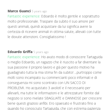
Marco Guanci
5 years ago
Fantastic experience:
Edoardo è molto gentile e soprattutto
molto professionale. Traspare da subito il suo amore per
questi animali, quindi acquistare da lui significa avere la
certezza di ricevere animali in ottima salute, allevati con tutte
le dovute attenzioni. Consigliatissimo !
Edoardo Griffa
5 years ago
Fantastic experience:
Ho avuto modo di conoscere Tartaguida
o meglio Edoardo, un ragazzo che è riuscito a far diventare la
sua passione il proprio lavoro e già per questo motivo ha
guadagnato tutta la mia stima fin da subito! ...purtroppo come
molti sono incampato su commercianti poco informati e di
conseguenza mi sono scontrato con UN SACCO DI
PROBLEMI. Ho acquistato 3 axolotl e il necessario per
allevarli, ma tutte le informazioni e le attrezzature fornite dal
negozio si sono rivelate SBAGLIATE e DANNOSE per crescere
bene questi graziosi anfibi. Ero spaesato e frustrato fino a
quando ho conosciuto Tartaguida, che con estrema pazienza