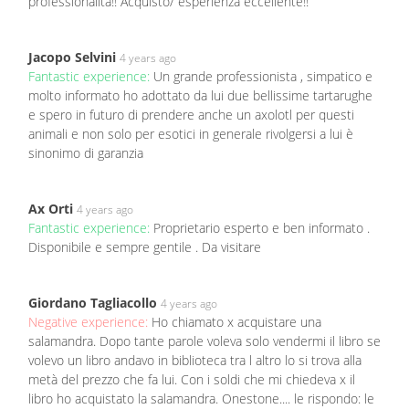
professionalità!! Acquisto/ esperienza eccellente!!
Jacopo Selvini
4 years ago
Fantastic experience:
Un grande professionista , simpatico e
molto informato ho adottato da lui due bellissime tartarughe
e spero in futuro di prendere anche un axolotl per questi
animali e non solo per esotici in generale rivolgersi a lui è
sinonimo di garanzia
Ax Orti
4 years ago
Fantastic experience:
Proprietario esperto e ben informato .
Disponibile e sempre gentile . Da visitare
Giordano Tagliacollo
4 years ago
Negative experience:
Ho chiamato x acquistare una
salamandra. Dopo tante parole voleva solo vendermi il libro se
volevo un libro andavo in biblioteca tra l altro lo si trova alla
metà del prezzo che fa lui. Con i soldi che mi chiedeva x il
libro ho acquistato la salamandra. Onestone.... le rispondo: le