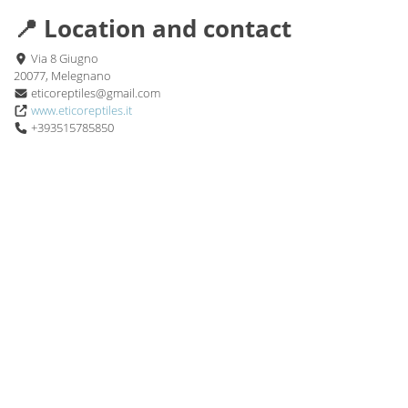
📍 Location and contact
Via 8 Giugno
20077, Melegnano
eticoreptiles@gmail.com
www.eticoreptiles.it
+393515785850