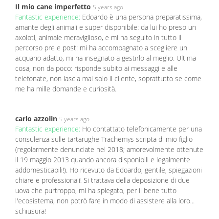
Il mio cane imperfetto
5 years ago
Fantastic experience:
Edoardo è una persona preparatissima,
amante degli animali e super disponibile: da lui ho preso un
axolotl, animale meraviglioso, e mi ha seguito in tutto il
percorso pre e post: mi ha accompagnato a scegliere un
acquario adatto, mi ha insegnato a gestirlo al meglio. Ultima
cosa, non da poco: risponde subito ai messaggi e alle
telefonate, non lascia mai solo il cliente, soprattutto se come
me ha mille domande e curiosità.
carlo azzolin
5 years ago
Fantastic experience:
Ho contattato telefonicamente per una
consulenza sulle tartarughe Trachemys scripta di mio figlio
(regolarmente denunciate nel 2018; amorevolmente ottenute
il 19 maggio 2013 quando ancora disponibili e legalmente
addomesticabili!). Ho ricevuto da Edoardo, gentile, spiegazioni
chiare e professionali! Si trattava della deposizione di due
uova che purtroppo, mi ha spiegato, per il bene tutto
l'ecosistema, non potrò fare in modo di assistere alla loro...
schiusura!