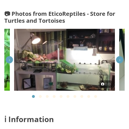
📷 Photos from EticoReptiles - Store for
Turtles and Tortoises
‹
›
scue
D D
ℹ️ Information