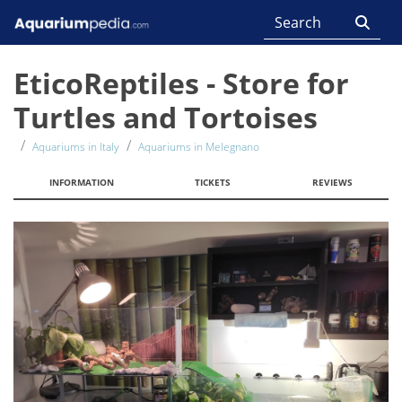
EticoReptiles - Store for
Turtles and Tortoises
Aquariums in Italy
Aquariums in Melegnano
INFORMATION
TICKETS
REVIEWS