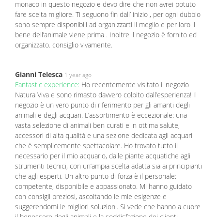
monaco in questo negozio e devo dire che non avrei potuto
fare scelta migliore. Ti seguono fin dall’ inizio , per ogni dubbio
sono sempre disponibili ad organizzarti il meglio e per loro il
bene dell’animale viene prima . Inoltre il negozio è fornito ed
organizzato. consiglio vivamente.
Gianni Telesca
1 year ago
Fantastic experience:
Ho recentemente visitato il negozio
Natura Viva e sono rimasto davvero colpito dall’esperienza! Il
negozio è un vero punto di riferimento per gli amanti degli
animali e degli acquari. L’assortimento è eccezionale: una
vasta selezione di animali ben curati e in ottima salute,
accessori di alta qualità e una sezione dedicata agli acquari
che è semplicemente spettacolare. Ho trovato tutto il
necessario per il mio acquario, dalle piante acquatiche agli
strumenti tecnici, con un’ampia scelta adatta sia ai principianti
che agli esperti. Un altro punto di forza è il personale:
competente, disponibile e appassionato. Mi hanno guidato
con consigli preziosi, ascoltando le mie esigenze e
suggerendomi le migliori soluzioni. Si vede che hanno a cuore
il benessere degli animali e la soddisfazione dei clienti.