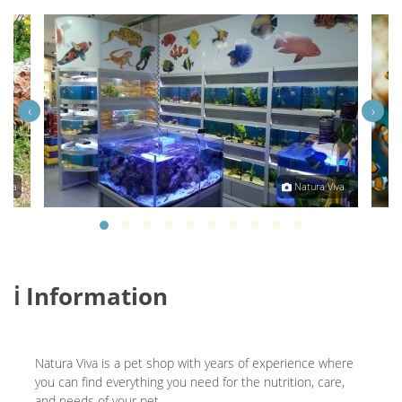
‹
›
Viva
Natura Viva
ℹ️ Information
Natura Viva is a pet shop with years of experience where
you can find everything you need for the nutrition, care,
and needs of your pet.