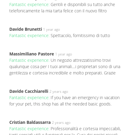
Fantastic experience:
Gentili e disponibili su tutto anche
telefonicamente la mia tarta felice con il nuovo filtro
Davide Brunetti
1 year ago
Fantastic experience:
Spettacolo, fornitissimo di tutto
Massimiliano Pastore
1 year ago
Fantastic experience:
Un negozio attrezzatissimo trovi
qualunque cosa per I tuoi animali....i proprietari sono di una
gentilezza e cortesia incredibile e molto preparati. Grazie
Davide Cacchiarelli
2 years ago
Fantastic experience:
If you have an emergency in vacation
for your pet, this shop has all the needed basic goods.
Cristian Baldassarra
2 years ago
Fantastic experience:
Professionalità e cortesia impeccabili,
tanti consigli utili e funzionali per la. Cura dei nostri piccoli