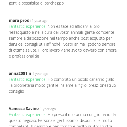
gentile.possibilita di parcheggio
mara prodi
1 year ago
Fantastic experience:
Non esitate ad affidarvi a loro
nell’acquisto e nella cura dei vostri animali, gente compente
sempre a disposizione nel tempo anche post acquisto per
darvi dei consigli utili affinché i vostri animali godono sempre
di ottima salute. Il loro lavoro viene svolto davvero con amore
e professionalità!
anna2081 n
1 year ago
Fantastic experience:
Ho comprato un picolo canarino giallo
,la proprietaria molto gentile insieme al figlio ,prezzi onesti ,lo
consiglio
Vanessa Savino
1 year ago
Fantastic experience:
Ho preso il mio primo coniglio nano da
questo negozio. Personale gentilissimo, disponibili e molto
competenti. Il negozio è ben fornito e molto pulito! Lo stra