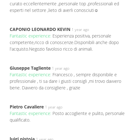
curato eccellentemente ,personale top ,professionali ed
esperti nel settore ,lieto di averli conosciuti☺️
CAPONIO LEONARDO KEVIN
1 year ago
Fantastic experience:
Esperienza positiva, personale
competente,ricco di conoscenze.Disponibili anche dopo
l'acquisto.Negozio favoloso ricco di animali.
Giuseppe Tagliente
1 year ago
Fantastic experience:
Francesco , sempre disponibile e
professionale , ti sa dare i giusti consigli ,mi trovo davvero
bene. Davvero da consigliere , grazie
Pietro Cavaliere
1 year ago
Fantastic experience:
Posto accogliente e pulito, personale
qualificato.
luigi pistoia
1 year ago