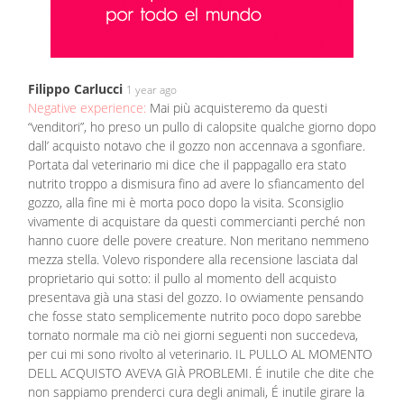
Filippo Carlucci
1 year ago
Negative experience:
Mai più acquisteremo da questi
“venditori”, ho preso un pullo di calopsite qualche giorno dopo
dall’ acquisto notavo che il gozzo non accennava a sgonfiare.
Portata dal veterinario mi dice che il pappagallo era stato
nutrito troppo a dismisura fino ad avere lo sfiancamento del
gozzo, alla fine mi è morta poco dopo la visita. Sconsiglio
vivamente di acquistare da questi commercianti perché non
hanno cuore delle povere creature. Non meritano nemmeno
mezza stella. Volevo rispondere alla recensione lasciata dal
proprietario qui sotto: il pullo al momento dell acquisto
presentava già una stasi del gozzo. Io ovviamente pensando
che fosse stato semplicemente nutrito poco dopo sarebbe
tornato normale ma ciò nei giorni seguenti non succedeva,
per cui mi sono rivolto al veterinario. IL PULLO AL MOMENTO
DELL ACQUISTO AVEVA GIÀ PROBLEMI. É inutile che dite che
non sappiamo prenderci cura degli animali, É inutile girare la