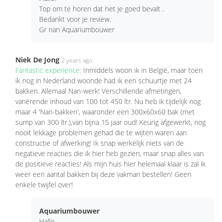
Top om te horen dat het je goed bevalt .
Bedankt voor je review.
Gr nan Aquariumbouwer
Niek De Jong
2 years ago
Fantastic experience:
Inmiddels woon ik in België, maar toen
ik nog in Nederland woonde had ik een schuurtje met 24
bakken. Allemaal Nan-werk! Verschillende afmetingen,
variërende inhoud van 100 tot 450 ltr. Nu heb ik tijdelijk nog
maar 4 'Nan-bakken', waaronder een 300x60x60 bak (met
sump van 300 ltr.),van bijna 15 jaar oud! Keurig afgewerkt, nog
nooit lekkage problemen gehad die te wijten waren aan
constructie of afwerking! Ik snap werkelijk niets van de
negatieve reacties die ik hier heb gezien, maar snap alles van
de positieve reacties! Als mijn huis hier helemaal klaar is zal ik
weer een aantal bakken bij deze vakman bestellen! Geen
enkele twijfel over!
Aquariumbouwer
Hallo.