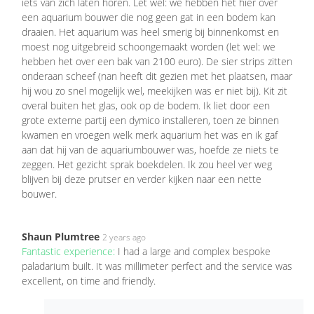
iets van zich laten horen. Let wel: we hebben het hier over
een aquarium bouwer die nog geen gat in een bodem kan
draaien. Het aquarium was heel smerig bij binnenkomst en
moest nog uitgebreid schoongemaakt worden (let wel: we
hebben het over een bak van 2100 euro). De sier strips zitten
onderaan scheef (nan heeft dit gezien met het plaatsen, maar
hij wou zo snel mogelijk wel, meekijken was er niet bij). Kit zit
overal buiten het glas, ook op de bodem. Ik liet door een
grote externe partij een dymico installeren, toen ze binnen
kwamen en vroegen welk merk aquarium het was en ik gaf
aan dat hij van de aquariumbouwer was, hoefde ze niets te
zeggen. Het gezicht sprak boekdelen. Ik zou heel ver weg
blijven bij deze prutser en verder kijken naar een nette
bouwer.
Shaun Plumtree
2 years ago
Fantastic experience:
I had a large and complex bespoke
paladarium built. It was millimeter perfect and the service was
excellent, on time and friendly.