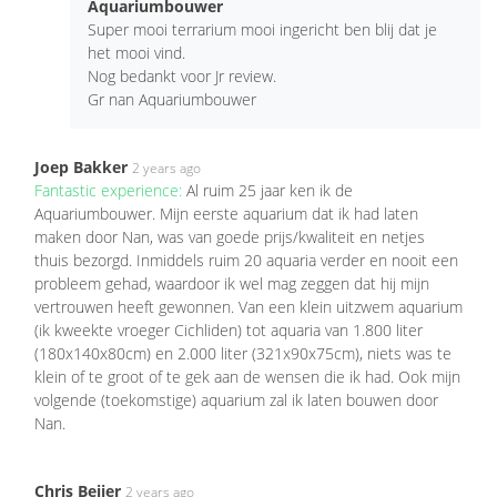
Aquariumbouwer
Super mooi terrarium mooi ingericht ben blij dat je
het mooi vind.
Nog bedankt voor Jr review.
Gr nan Aquariumbouwer
Joep Bakker
2 years ago
Fantastic experience:
Al ruim 25 jaar ken ik de
Aquariumbouwer. Mijn eerste aquarium dat ik had laten
maken door Nan, was van goede prijs/kwaliteit en netjes
thuis bezorgd. Inmiddels ruim 20 aquaria verder en nooit een
probleem gehad, waardoor ik wel mag zeggen dat hij mijn
vertrouwen heeft gewonnen. Van een klein uitzwem aquarium
(ik kweekte vroeger Cichliden) tot aquaria van 1.800 liter
(180x140x80cm) en 2.000 liter (321x90x75cm), niets was te
klein of te groot of te gek aan de wensen die ik had. Ook mijn
volgende (toekomstige) aquarium zal ik laten bouwen door
Nan.
Chris Beijer
2 years ago