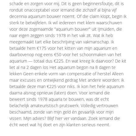
schade en zorgen voor mij. Dit is geen beginnersfoutje, dit is
ronduit onacceptabel voor iemand die zichzelf al bijna vijf
decennia aquarium bouwer noemt. Of die claim klopt, begin ik
sterk te betwijfelen. Ik wil iedereen met klem waarschuwen
voor deze zogenaamde "aquarium bouwer" uit IJmuiden, die
naar eigen zeggen sinds 1978 in het vak zit. Wat ik heb
meegemaakt tart elke beschrijving van vakmanschap. Ik
betaalde hem €175 voor het kitten van mijn aquarium en
daarbovenop nog eens €50 voor het schoonmaken van het
aquarium — totaal dus €225. En wat kreeg ik daarvoor? De kit
liet al na 2 dagen los Het aquarium begon na 8 dagen te
lekken Geen enkele vorm van compensatie of herstel Alleen
maar excuses en ontwijkend gedrag Met andere woorden: ik
betaalde deze man €225 voor niks. Ik kon het hele aquarium
daarna alsnog opnieuw (laten) doen. Voor iemand die
beweert sinds 1978 aquaria te bouwen, was dit echt
belachelijk amateuristisch prutswerk. Volledig vertrouwen
beschaamd, zonde van mijn geld én gevaarlijk voor mijn
vissen. Mijn advies? Blijf hier ver vandaan. Zoek iemand die
écht weet wat hij doet en zijn klanten serieus neemt.