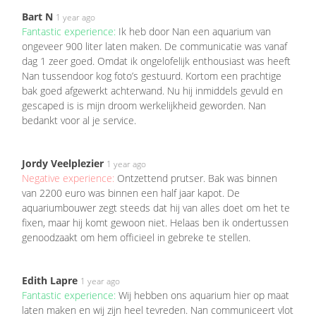
Bart N
1 year ago
Fantastic experience:
Ik heb door Nan een aquarium van
ongeveer 900 liter laten maken. De communicatie was vanaf
dag 1 zeer goed. Omdat ik ongelofelijk enthousiast was heeft
Nan tussendoor kog foto’s gestuurd. Kortom een prachtige
bak goed afgewerkt achterwand. Nu hij inmiddels gevuld en
gescaped is is mijn droom werkelijkheid geworden. Nan
bedankt voor al je service.
Jordy Veelplezier
1 year ago
Negative experience:
Ontzettend prutser. Bak was binnen
van 2200 euro was binnen een half jaar kapot. De
aquariumbouwer zegt steeds dat hij van alles doet om het te
fixen, maar hij komt gewoon niet. Helaas ben ik ondertussen
genoodzaakt om hem officieel in gebreke te stellen.
Edith Lapre
1 year ago
Fantastic experience:
Wij hebben ons aquarium hier op maat
laten maken en wij zijn heel tevreden. Nan communiceert vlot