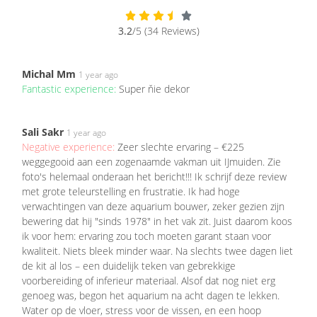
3.2
/5 (34 Reviews)
Michal Mm
1 year ago
Fantastic experience:
Super ňie dekor
Sali Sakr
1 year ago
Negative experience:
Zeer slechte ervaring – €225
weggegooid aan een zogenaamde vakman uit IJmuiden. Zie
foto's helemaal onderaan het bericht!!! Ik schrijf deze review
met grote teleurstelling en frustratie. Ik had hoge
verwachtingen van deze aquarium bouwer, zeker gezien zijn
bewering dat hij "sinds 1978" in het vak zit. Juist daarom koos
ik voor hem: ervaring zou toch moeten garant staan voor
kwaliteit. Niets bleek minder waar. Na slechts twee dagen liet
de kit al los – een duidelijk teken van gebrekkige
voorbereiding of inferieur materiaal. Alsof dat nog niet erg
genoeg was, begon het aquarium na acht dagen te lekken.
Water op de vloer, stress voor de vissen, en een hoop