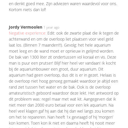
en denkt goed mee. Zijn adviezen waren waardevol voor ons.
Kortom niets dan lof!
Jordy Vermoolen
1 year ago
Negative experience:
Edit: ook de zwarte plaat die ik tegen de
achterwand en om de overloop liet plaatsen voor veel geld
laat los. (Binnen 7 maanden!!!). Gevolg: het hele aquarium
moet leeg en de wand moet er opnieuw in gelijmd worden.
De bak van 1300 liter zit ondertussen vol koraal en vis. Deze
man is puur een prutser! Blijf hier heel ver vandaan! Ik kocht
bij de aquariumbouwer een groot, duur aquarium. Dit
aquarium had geen overloop, dus dit is er in gezet. Helaas is
de overloop niet hoog genoeg gemaakt waardoor je altijd een
rand ziet tussen het water en de bak. Ook is de overloop
amateuristisch geboord waardoor deze lekt. Het antwoord op
dit probleem was: regel maar met wat kit. Aangegeven dat ik
niet meer dan 2000 euro betaal voor een lek aquarium. Na
heel veel klagen gaf hij aan dat hij dan wel langs zou komen
om het te repareren. Nan heeft 1x gevraagd of hij ‘morgen’
kon komen. Toen kon ik niet en daarna heeft hij nooit meer