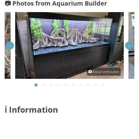
📷 Photos from Aquarium Builder
‹
›
oorn
Aquariumbouwer
ℹ️ Information