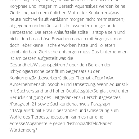
Koryphae und Integer im Bereich Aquarisik,es werden keine
Zierfische,nach dem üblichen Motto der Konkurrenz(was
heute nicht verkauft wird,kann morgen nicht mehr sterben)
abgegeben und veräussert. Umfassender und gesunder
Tierbestand. Die erste Anlaufstelle sollte Fishtopia sein und
nicht durch das böse Erwachen danach mit Ärger,das man
doch lieber keine Fische erworben hätte und Toiletten
kombinierbare Zierfische entsorgen muss.Das Unternehmen
ist am besten aufgestellt,was die
Gesundheit/Wissenspektrum/ über den Bereich der
Ichtyologie/Fische betrifft im Gegensatz zu der
Konkurrenz(Mitbewerbern) dieser Thematik.Top/1AAA
/Unternehmensphilosophie und Umsetzung. Wenn Aquaristik
mit Sachverstand und hoher Qualitätsgüte/Sorgfalt und unter
Berücksichtigung des Leitgedankens /Tierschutzgesetzes
/Paragraph 21 sowie Sachkundenachweis Paragraph
11/Aquaristk mit Bravur bestanden und Umsetzung zum
Wohle des Tierbestandes,dann kann es nur eine
Adresse/Abgabestelle geben "Fishtopia/Ilsfeld/Baden
Württemberg"