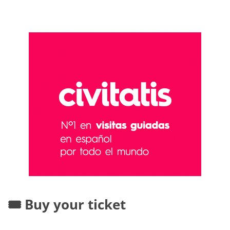
🎟️ Buy your ticket