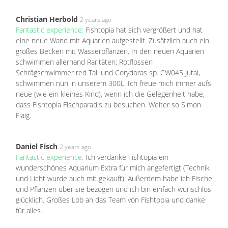
Christian Herbold
2 years ago
Fantastic experience:
Fishtopia hat sich vergrößert und hat
eine neue Wand mit Aquarien aufgestellt. Zusätzlich auch ein
großes Becken mit Wasserpflanzen. In den neuen Aquarien
schwimmen allerhand Raritäten: Rotflossen
Schrägschwimmer red Tail und Corydoras sp. CW045 Jutai,
schwimmen nun in unserem 300L. Ich freue mich immer aufs
neue (wie ein kleines Kind), wenn ich die Gelegenheit habe,
dass Fishtopia Fischparadis zu besuchen. Weiter so Simon
Flaig.
Daniel Fisch
2 years ago
Fantastic experience:
Ich verdanke Fishtopia ein
wunderschönes Aquarium Extra für mich angefertigt (Technik
und Licht wurde auch mit gekauft). Außerdem habe ich Fische
und Pflanzen über sie bezogen und ich bin einfach wunschlos
glücklich. Großes Lob an das Team von Fishtopia und danke
für alles.