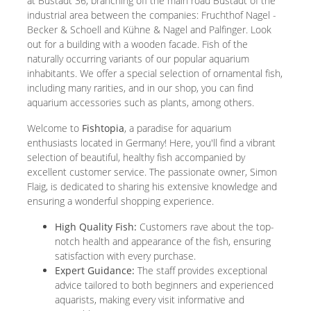
at Bustadt 36, branching off the main road Bustadt of the
industrial area between the companies: Fruchthof Nagel -
Becker & Schoell and Kühne & Nagel and Palfinger. Look
out for a building with a wooden facade. Fish of the
naturally occurring variants of our popular aquarium
inhabitants. We offer a special selection of ornamental fish,
including many rarities, and in our shop, you can find
aquarium accessories such as plants, among others.
Welcome to
Fishtopia
, a paradise for aquarium
enthusiasts located in Germany! Here, you'll find a vibrant
selection of beautiful, healthy fish accompanied by
excellent customer service. The passionate owner, Simon
Flaig, is dedicated to sharing his extensive knowledge and
ensuring a wonderful shopping experience.
High Quality Fish:
Customers rave about the top-
notch health and appearance of the fish, ensuring
satisfaction with every purchase.
Expert Guidance:
The staff provides exceptional
advice tailored to both beginners and experienced
aquarists, making every visit informative and