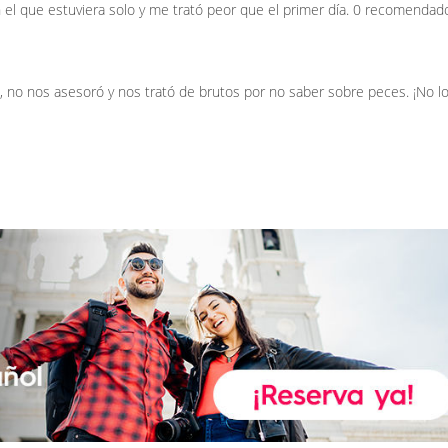
n el que estuviera solo y me trató peor que el primer día. 0 recomendad
 no nos asesoró y nos trató de brutos por no saber sobre peces. ¡No l