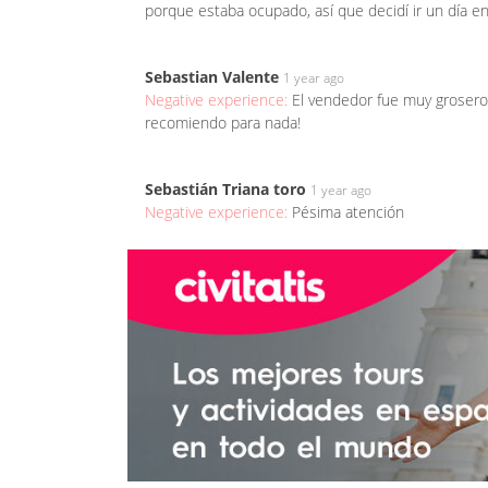
porque estaba ocupado, así que decidí ir un día e
Sebastian Valente
1 year ago
Negative experience:
El vendedor fue muy grosero,
recomiendo para nada!
Sebastián Triana toro
1 year ago
Negative experience:
Pésima atención