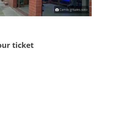
Camilo grisales soto
our ticket