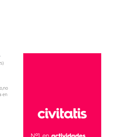
s)
o,no
a en