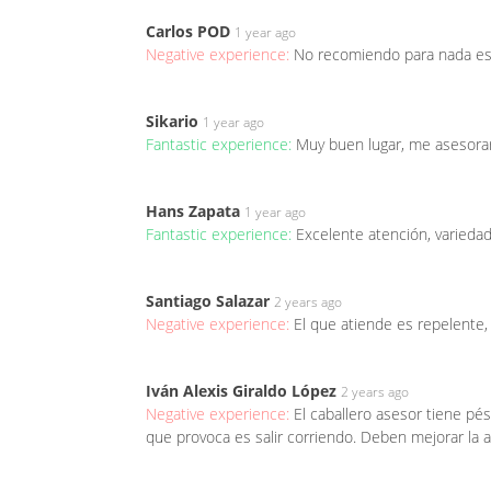
Carlos POD
1 year ago
Negative experience:
No recomiendo para nada est
Sikario
1 year ago
Fantastic experience:
Muy buen lugar, me asesora
Hans Zapata
1 year ago
Fantastic experience:
Excelente atención, variedad
Santiago Salazar
2 years ago
Negative experience:
El que atiende es repelente,
Iván Alexis Giraldo López
2 years ago
Negative experience:
El caballero asesor tiene pés
que provoca es salir corriendo. Deben mejorar la at