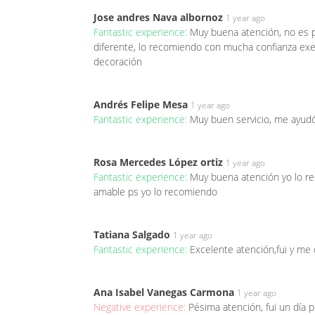
Jose andres Nava albornoz
1 year ago
Fantastic experience:
Muy buena atención, no es 
diferente, lo recomiendo con mucha confianza ex
decoración
Andrés Felipe Mesa
1 year ago
Fantastic experience:
Muy buen servicio, me ayudó
Rosa Mercedes López ortiz
1 year ago
Fantastic experience:
Muy buena atención yo lo r
amable ps yo lo recomiendo
Tatiana Salgado
1 year ago
Fantastic experience:
Excelente atención,fui y m
Ana Isabel Vanegas Carmona
1 year ago
Negative experience:
Pésima atención, fui un día