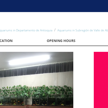
quariums in Departamento de Antioquia
Aquariums in Subregión de Valle de A
CATION
OPENING HOURS