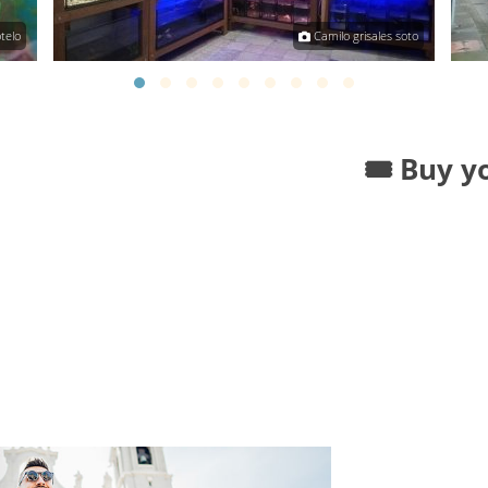
telo
Camilo grisales soto
🎟️ Buy y