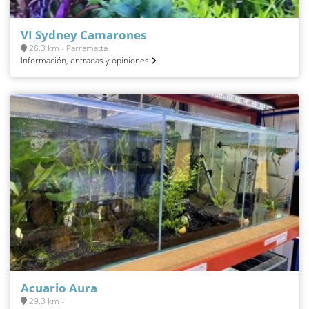
VI Sydney Camarones
28.3 km - Parramatta
Información, entradas y opiniones
Acuario Aura
29.3 km -