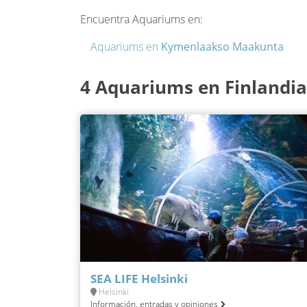
Encuentra Aquariums en:
Aquariums en
Kymenlaakso Maakunta
4 Aquariums en Finlandia
SEA LIFE Helsinki
Helsinki
Información, entradas y opiniones