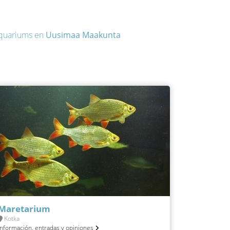
quariums en
Uusimaa Maakunta
Maretarium
Kotka
Información, entradas y opiniones