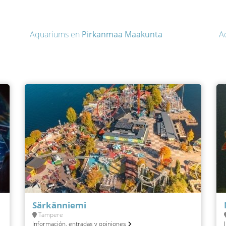
Aquariums en
Pirkanmaa Maakunta
A
Särkänniemi
Tampere
Información, entradas y opiniones