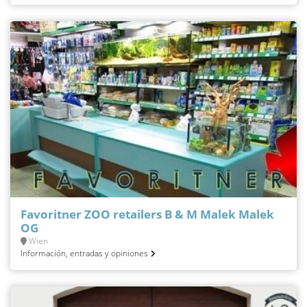
Favoritner ZOO retailers B & M Malek Malek
OG
Wien
Información, entradas y opiniones