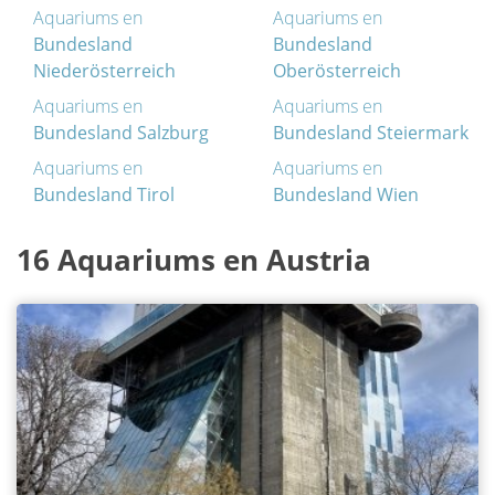
Aquariums en
Aquariums en
Bundesland
Bundesland
Niederösterreich
Oberösterreich
Aquariums en
Aquariums en
Bundesland Salzburg
Bundesland Steiermark
Aquariums en
Aquariums en
Bundesland Tirol
Bundesland Wien
16 Aquariums en Austria