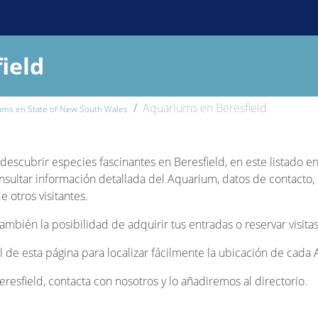
ield
Aquariums en Beresfield
ums en State of New South Wales
y descubrir especies fascinantes en Beresfield, en este listado 
nsultar información detallada del Aquarium, datos de contacto, s
 otros visitantes.
bién la posibilidad de adquirir tus entradas o reservar visitas
nal de esta página para localizar fácilmente la ubicación de cada
esfield, contacta con nosotros y lo añadiremos al directorio.