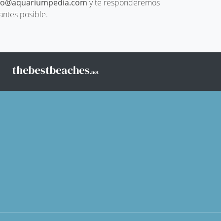
fo@aquariumpedia.com
y te responderemos
 antes posible.