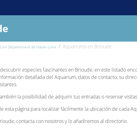
de
Aquariums en Brioude
s en Département de Haute-Loire
y descubrir especies fascinantes en Brioude, en este listado enc
información detallada del Aquarium, datos de contacto, su direc
sitantes.
bién la posibilidad de adquirir tus entradas o reservar visitas
 de esta página para localizar fácilmente la ubicación de cada A
ioude, contacta con nosotros y lo añadiremos al directorio.