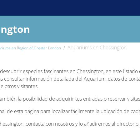
ington
Aquariums en Chessington
riums en Region of Greater London
y descubrir especies fascinantes en Chessington, en este listad
s consultar información detallada del Aquarium, datos de contact
 otros visitantes.
bién la posibilidad de adquirir tus entradas o reservar visitas
inal de esta página para localizar fácilmente la ubicación de ca
essington, contacta con nosotros y lo añadiremos al directorio.