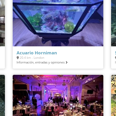
Acuario Horniman
20.4 km - London
Información, entradas y opiniones