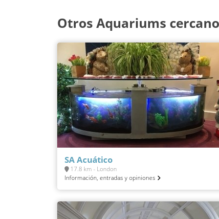
Otros Aquariums cercano
SA Acuático
17.8 km - London
Información, entradas y opiniones