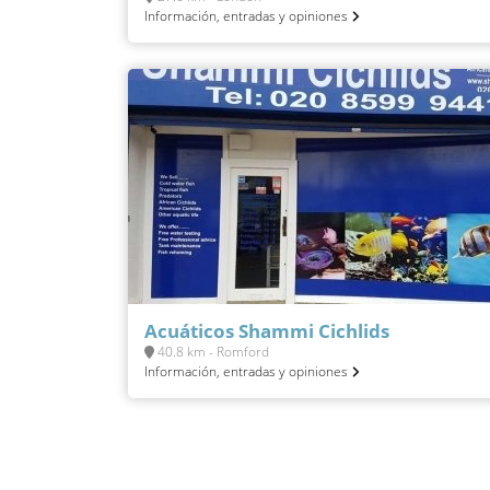
Información, entradas y opiniones
Acuáticos Shammi Cichlids
40.8 km - Romford
Información, entradas y opiniones