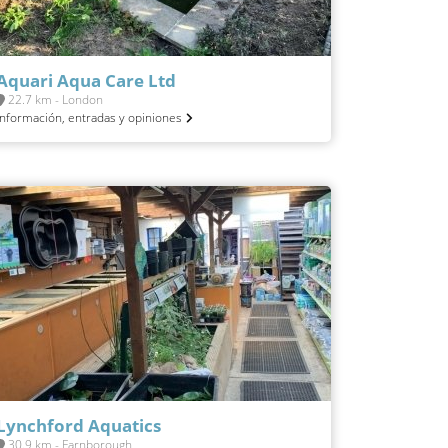
Aquari Aqua Care Ltd
22.7 km - London
Información, entradas y opiniones
Lynchford Aquatics
30.9 km - Farnborough