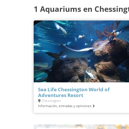
1 Aquariums en Chessing
Sea Life Chessington World of
Adventures Resort
Chessington
Información, entradas y opiniones