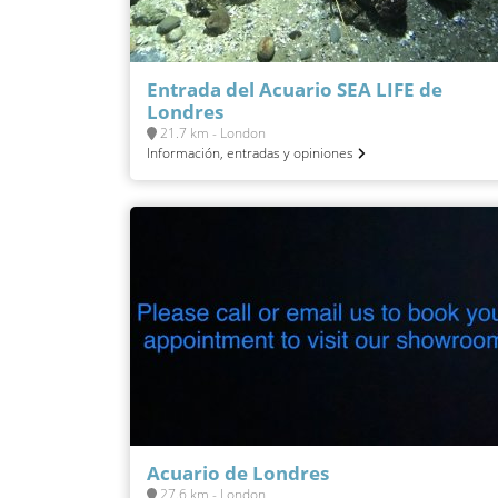
Entrada del Acuario SEA LIFE de
Londres
21.7 km - London
Información, entradas y opiniones
Acuario de Londres
27.6 km - London