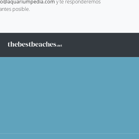
fo@aquariumpedia.com
y te responderemos
 antes posible.