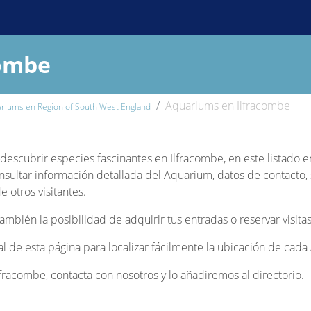
combe
Aquariums en Ilfracombe
riums en Region of South West England
y descubrir especies fascinantes en Ilfracombe, en este listado 
nsultar información detallada del Aquarium, datos de contacto, s
 otros visitantes.
bién la posibilidad de adquirir tus entradas o reservar visitas
nal de esta página para localizar fácilmente la ubicación de cad
racombe, contacta con nosotros y lo añadiremos al directorio.