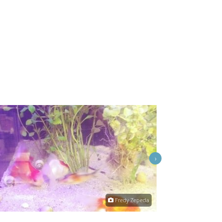
›
Fredy Zepeda