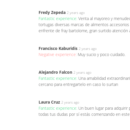
Fredy Zepeda
2 years ago
Fantastic experience:
Venta al mayoreo y menudeo 
tortugas diversas marcas de alimentos accesorios
enfrente de fray bartolome, gran surtido atención 
Francisco Kaburidis
2 years ago
Negative experience:
Muy sucio y poco cuidado.
Alejandro Falcon
2 years ago
Fantastic experience:
Una amabilidad extraordinari
cercano para entregartelo en caso lo surtan
Laura Cruz
2 years ago
Fantastic experience:
Un buen lugar para adquirir
todas tus dudas por sí estás comenzando en este