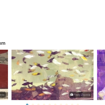
ium
peda
Fredy Zepeda