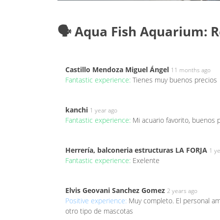
🗣️ Aqua Fish Aquarium: 
Castillo Mendoza Miguel Ángel
11 months ago
Fantastic experience:
Tienes muy buenos precios
kanchi
1 year ago
Fantastic experience:
Mi acuario favorito, buenos
Herrería, balconeria estructuras LA FORJA
1 y
Fantastic experience:
Exelente
Elvis Geovani Sanchez Gomez
2 years ago
Positive experience:
Muy completo. El personal a
otro tipo de mascotas