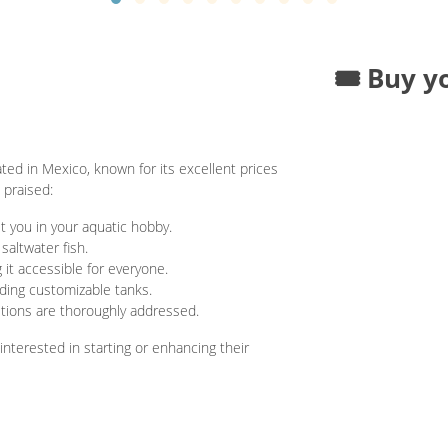
🎟️ Buy y
ated in Mexico, known for its excellent prices
 praised:
t you in your aquatic hobby.
saltwater fish.
 it accessible for everyone.
uding customizable tanks.
stions are thoroughly addressed.
e interested in starting or enhancing their