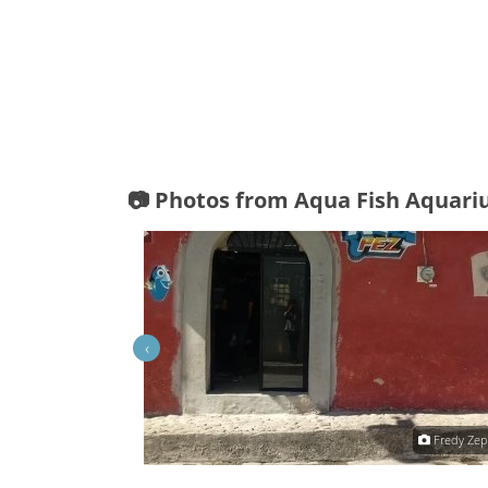
📷 Photos from Aqua Fish Aquar
‹
Fredy Zepeda
Fredy Ze