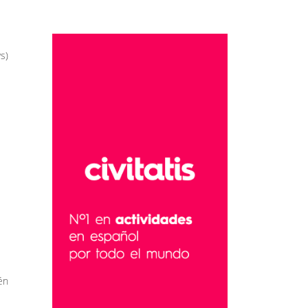
s)
én