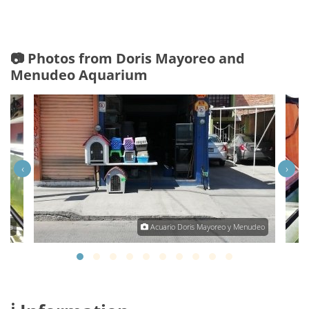
📷 Photos from Doris Mayoreo and
Menudeo Aquarium
‹
›
osta
Acuario Doris Mayoreo y Menudeo