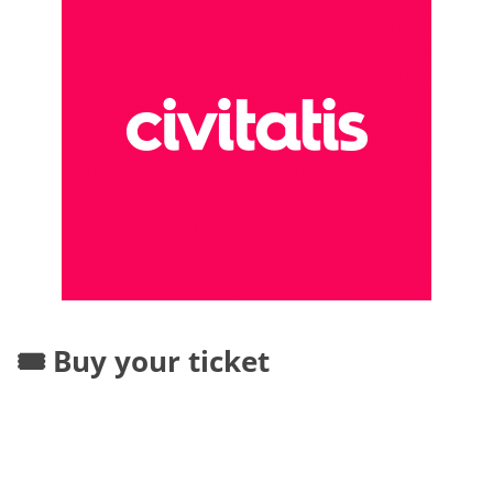
🎟️ Buy your ticket