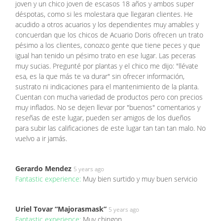
joven y un chico joven de escasos 18 años y ambos super
déspotas, como si les molestara que llegaran clientes. He
acudido a otros acuarios y los dependientes muy amables y
concuerdan que los chicos de Acuario Doris ofrecen un trato
pésimo a los clientes, conozco gente que tiene peces y que
igual han tenido un pésimo trato en ese lugar. Las peceras
muy sucias. Pregunté por plantas y el chico me dijo: "llévate
esa, es la que más te va durar" sin ofrecer información,
sustrato ni indicaciones para el mantenimiento de la planta.
Cuentan con mucha variedad de productos pero con precios
muy inflados. No se dejen llevar por "buenos" comentarios y
reseñas de este lugar, pueden ser amigos de los dueños
para subir las calificaciones de este lugar tan tan tan malo. No
vuelvo a ir jamás.
Gerardo Mendez
5 years ago
Fantastic experience:
Muy bien surtido y muy buen servicio
Uriel Tovar “Majorasmask”
5 years ago
Fantastic experience:
Muy chingon