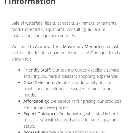
ℹ️ Information
Sale of waterfalls, filters, canisters, skimmers, ornaments,
food, turtle tanks, aquariums, consulting, aquarium
installation, and aquarium services.
Welcome to
Acuario Doris Mayoreo y Menudeo
, a must-
visit destination for aquarium enthusiasts! Our aquarium is
known for:
Friendly Staff:
Our team provides excellent service,
ensuring you have a pleasant shopping experience.
Good Selection:
We offer a wide variety of fish,
plants, and aquarium accessories to meet your
needs.
Affordability:
We believe in fair pricing; our products
are competitively priced.
Expert Guidance:
Our knowledgeable staff is here
to assist you with tailored advice for your aquarium
setup.
Accessibility:
We are open from Monday to