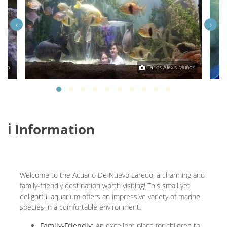
‹
›
ando
Carlos Alexis Muñoz
ℹ️ Information
Welcome to the Acuario De Nuevo Laredo, a charming and
family-friendly destination worth visiting! This small yet
delightful aquarium offers an impressive variety of marine
species in a comfortable environment.
Family-Friendly:
An excellent place for children to