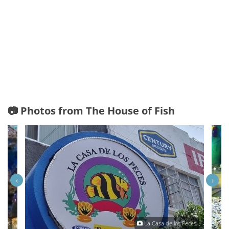
📷 Photos from The House of Fish
‹
›
ldés
La Casa de los Peces