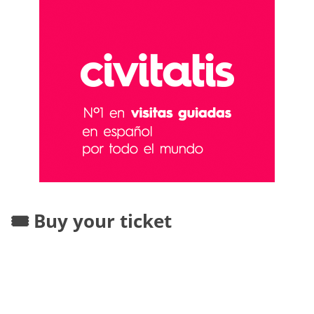
🎟️ Buy your ticket