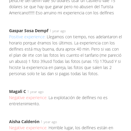
peluche del delfín vale 50 dolares usar un casillero vale 15
dolares se que hay que ganar pero no abusen del Turista
Americano!!!!!!! Eso arruino mi experiencia con los delfines
Gaspar Sosa Dempf
1 year ago
Positive experience:
Llegamos con tiempo, nos adelantaron el
horario porque éramos los últimos. La experiencia con los
delfines está muy buena, dura aprox 40 min. Pero si vas con
el plan de irte con las fotos les cuento el tarifario (me pareció
un abuso) 1 foto 39usd Todas las fotos (unas 15) 170usd Y si
hiciste la experiencia en pareja, las fotos que salen las 2
personas solo te las dan si pagas todas las fotos.
Magali C
1 year ago
Negative experience:
La explotación de delfines no es
entretenimiento.
Aisha Calderón
1 year ago
Negative experience:
Horrible lugar, los delfines están en