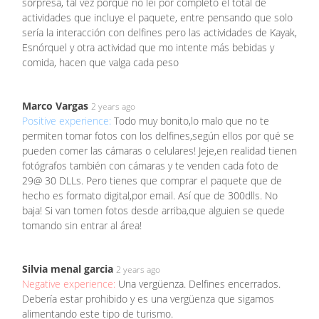
sorpresa, tal vez porque no leí por completo el total de
actividades que incluye el paquete, entre pensando que solo
sería la interacción con delfines pero las actividades de Kayak,
Esnórquel y otra actividad que mo intente más bebidas y
comida, hacen que valga cada peso
Marco Vargas
2 years ago
Positive experience:
Todo muy bonito,lo malo que no te
permiten tomar fotos con los delfines,según ellos por qué se
pueden comer las cámaras o celulares! Jeje,en realidad tienen
fotógrafos también con cámaras y te venden cada foto de
29@ 30 DLLs. Pero tienes que comprar el paquete que de
hecho es formato digital,por email. Así que de 300dlls. No
baja! Si van tomen fotos desde arriba,que alguien se quede
tomando sin entrar al área!
Silvia menal garcia
2 years ago
Negative experience:
Una vergüenza. Delfines encerrados.
Debería estar prohibido y es una vergüenza que sigamos
alimentando este tipo de turismo.