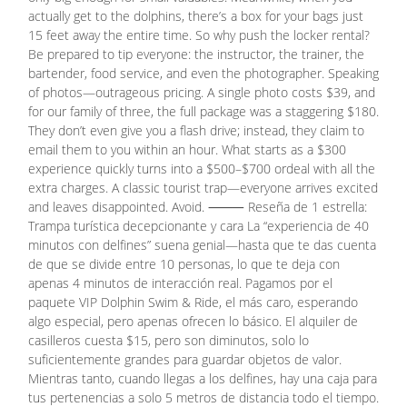
actually get to the dolphins, there’s a box for your bags just
15 feet away the entire time. So why push the locker rental?
Be prepared to tip everyone: the instructor, the trainer, the
bartender, food service, and even the photographer. Speaking
of photos—outrageous pricing. A single photo costs $39, and
for our family of three, the full package was a staggering $180.
They don’t even give you a flash drive; instead, they claim to
email them to you within an hour. What starts as a $300
experience quickly turns into a $500–$700 ordeal with all the
extra charges. A classic tourist trap—everyone arrives excited
and leaves disappointed. Avoid. ⸻ Reseña de 1 estrella:
Trampa turística decepcionante y cara La “experiencia de 40
minutos con delfines” suena genial—hasta que te das cuenta
de que se divide entre 10 personas, lo que te deja con
apenas 4 minutos de interacción real. Pagamos por el
paquete VIP Dolphin Swim & Ride, el más caro, esperando
algo especial, pero apenas ofrecen lo básico. El alquiler de
casilleros cuesta $15, pero son diminutos, solo lo
suficientemente grandes para guardar objetos de valor.
Mientras tanto, cuando llegas a los delfines, hay una caja para
tus pertenencias a solo 5 metros de distancia todo el tiempo.