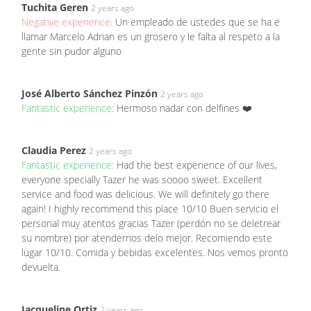
Tuchita Geren
2 years ago
Negative experience:
Un empleado de ustedes que se ha e
llamar Marcelo Adrian es un grosero y le falta al respeto a la
gente sin pudor alguno
José Alberto Sánchez Pinzón
2 years ago
Fantastic experience:
Hermoso nadar con delfines ❤️
Claudia Perez
2 years ago
Fantastic experience:
Had the best experience of our lives,
everyone specially Tazer he was soooo sweet. Excellent
service and food was delicious. We will definitely go there
again! I highly recommend this place 10/10 Buen servicio el
personal muy atentos gracias Tazer (perdón no se deletrear
su nombre) por atendernos delo mejor. Recomiendo este
lugar 10/10. Comida y bebidas excelentes. Nos vemos pronto
devuelta.
Jacqueline Ortiz
2 years ago