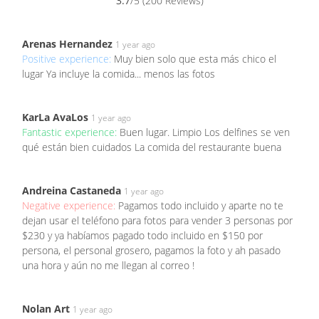
3.7
/5 (200 Reviews)
Arenas Hernandez
1 year ago
Positive experience:
Muy bien solo que esta más chico el
lugar Ya incluye la comida... menos las fotos
KarLa AvaLos
1 year ago
Fantastic experience:
Buen lugar. Limpio Los delfines se ven
qué están bien cuidados La comida del restaurante buena
Andreina Castaneda
1 year ago
Negative experience:
Pagamos todo incluido y aparte no te
dejan usar el teléfono para fotos para vender 3 personas por
$230 y ya habíamos pagado todo incluido en $150 por
persona, el personal grosero, pagamos la foto y ah pasado
una hora y aún no me llegan al correo !
Nolan Art
1 year ago