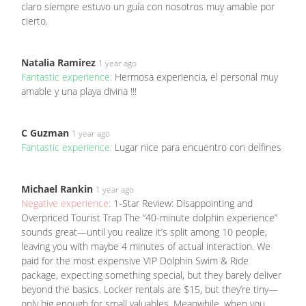
claro siempre estuvo un guía con nosotros muy amable por
cierto.
Natalia Ramirez
1 year ago
Fantastic experience:
Hermosa experiencia, el personal muy
amable y una playa divina !!!
C Guzman
1 year ago
Fantastic experience:
Lugar nice para encuentro con delfines
Michael Rankin
1 year ago
Negative experience:
1-Star Review: Disappointing and
Overpriced Tourist Trap The “40-minute dolphin experience”
sounds great—until you realize it’s split among 10 people,
leaving you with maybe 4 minutes of actual interaction. We
paid for the most expensive VIP Dolphin Swim & Ride
package, expecting something special, but they barely deliver
beyond the basics. Locker rentals are $15, but they’re tiny—
only big enough for small valuables. Meanwhile, when you