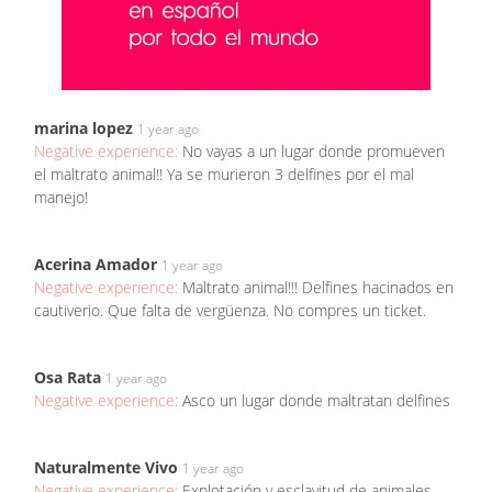
marina lopez
1 year ago
Negative experience:
No vayas a un lugar donde promueven
el maltrato animal!! Ya se murieron 3 delfines por el mal
manejo!
Acerina Amador
1 year ago
Negative experience:
Maltrato animal!!! Delfines hacinados en
cautiverio. Que falta de vergüenza. No compres un ticket.
Osa Rata
1 year ago
Negative experience:
Asco un lugar donde maltratan delfines
Naturalmente Vivo
1 year ago
Negative experience:
Explotación y esclavitud de animales,