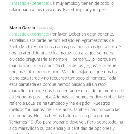
Fantastic experience:
Es muy amplio y tienen de todo lo
relacionado a mis mascotas. Everything for your pets.
María García
3 years ago
Fantastic experience:
Por favor. Deberían dejar poner 25
estrellas. Esta tarde hemos estado en Agromascotas de
Santa Marta. A por unas camas para nuestra galguita LoLa. Y
nos ha atendido una chica maravillosa a la que se me ha
olvidado preguntarle el nombre…, perdón…, ☺️, porque mi
marido y yo, la llamamos “la chica de los galgos”. Ella tiene
uno, más otro perro molón. Más dos pajaritos que nos ha
dicho esta tarde y no recuerdo tampoco el nombre. Toda
esta parrafada es porque hemos pasado allí un rato
maravilloso, donde nos ha orientado y ofrecido un montón de
colchonetas para LoLa. Además las hemos podido probar. Me
refiero a LoLa, se ha tumbado y “ha elegido”. Nuestros
mellizos “humanos” de siete años; también han probado las
colchonetas. Nos las hemos traído a casa para probar.
Teníamos 15 días para probar o devolver. Pero sobretodo, ha
sido maravilloso su paciencia y la cantidad de opciones y