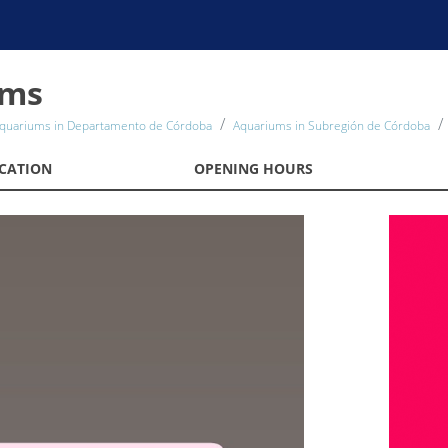
ums
quariums in Departamento de Córdoba
Aquariums in Subregión de Córdoba
CATION
OPENING HOURS