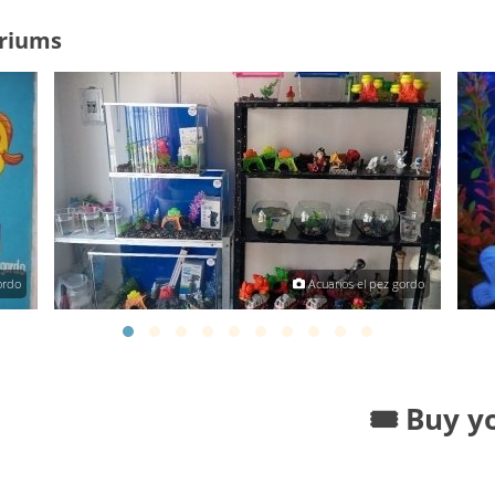
ariums
ordo
Acuarios el pez gordo
🎟️ Buy y