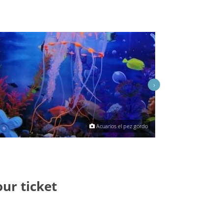
›
Acuarios el pez gordo
our ticket