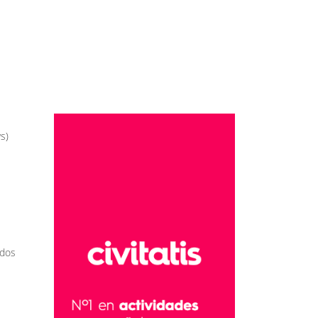
s)
ados