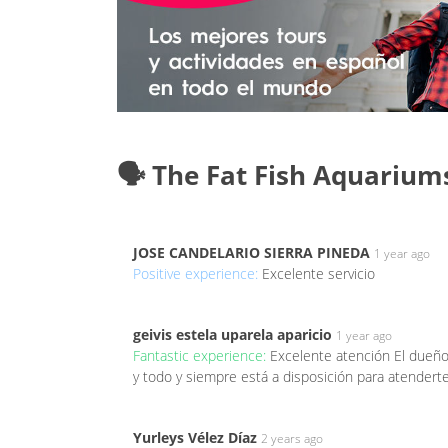
🗣️ The Fat Fish Aquarium
JOSE CANDELARIO SIERRA PINEDA
1 year ago
Positive experience:
Excelente servicio
geivis estela uparela aparicio
1 year ago
Fantastic experience:
Excelente atención El dueño
y todo y siempre está a disposición para atender
Yurleys Vélez Díaz
2 years ago