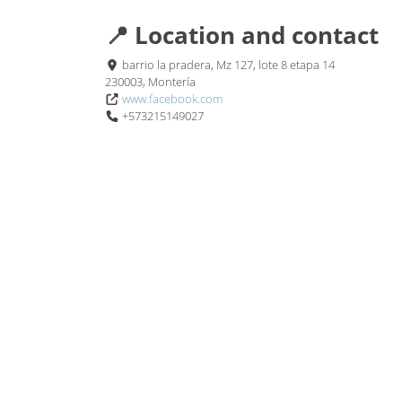
📍 Location and contact
barrio la pradera, Mz 127, lote 8 etapa 14
230003, Montería
www.facebook.com
+573215149027