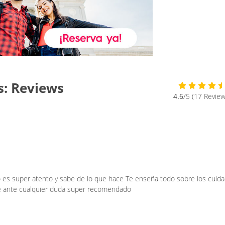
s: Reviews
4.6
/5 (17 Review
 es super atento y sabe de lo que hace Te enseña todo sobre los cuid
te ante cualquier duda super recomendado