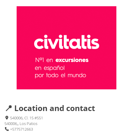
📍 Location and contact
540006, Cl. 15 #551
540006,, Los Patios
+5775712663