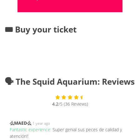
🎟️ Buy your ticket
🗣️ The Squid Aquarium: Reviews
4.2
/5 (36 Reviews)
么MAED么
1 year ago
Fantastic experience:
Super genial sus peces de calidad y
atención!!