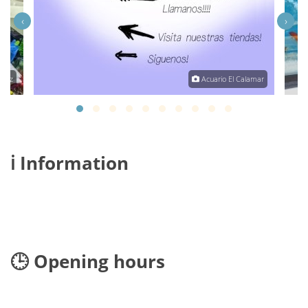
‹
›
inez
Acuario El Calamar
ℹ️ Information
🕒 Opening hours