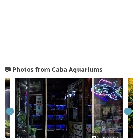
📷 Photos from Caba Aquariums
‹
›
Caba
Acuarios Caba