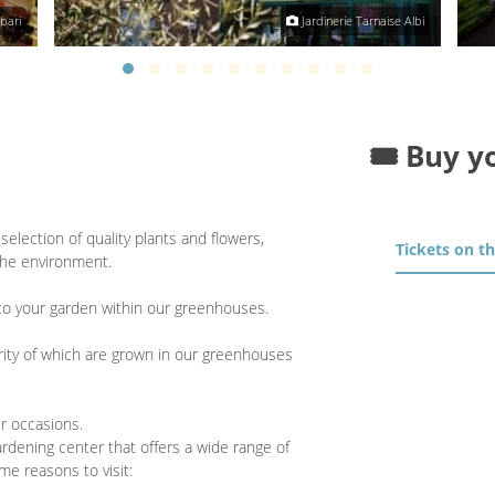
bari
Jardinerie Tarnaise Albi
🎟️ Buy y
election of quality plants and flowers,
Tickets on t
 the environment.
d to your garden within our greenhouses.
jority of which are grown in our greenhouses
ur occasions.
ardening center that offers a wide range of
me reasons to visit: