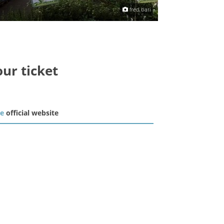
fred bari
our ticket
he
official website