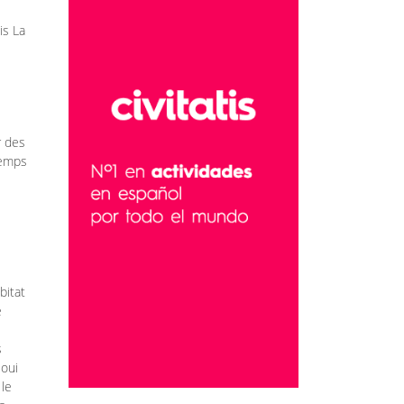
is La
r des
temps
bitat
e
s
 oui
 le