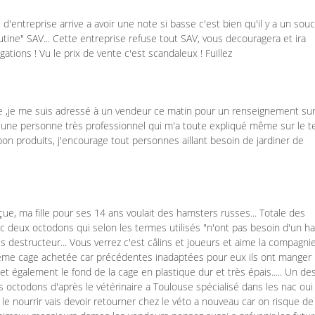
'entreprise arrive a avoir une note si basse c'est bien qu'il y a un souc
utine" SAV... Cette entreprise refuse tout SAV, vous decouragera et ira
gations ! Vu le prix de vente c'est scandaleux ! Fuillez
le ,je me suis adressé à un vendeur ce matin pour un renseignement su
eu une personne très professionnel qui m'a toute expliqué même sur le 
 produits, j'encourage tout personnes aillant besoin de jardiner de
ue, ma fille pour ses 14 ans voulait des hamsters russes... Totale des
c deux octodons qui selon les termes utilisés "n'ont pas besoin d'un ha
ès destructeur... Vous verrez c'est câlins et joueurs et aime la compagni
 ème cage achetée car précédentes inadaptées pour eux ils ont manger
 et également le fond de la cage en plastique dur et très épais..... Un de
les octodons d'après le vétérinaire a Toulouse spécialisé dans les nac oui
e le nourrir vais devoir retourner chez le véto a nouveau car on risque de