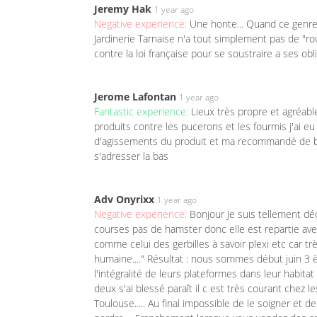
Jeremy Hak
1 year ago
Negative experience:
Une honte... Quand ce genre d
Jardinerie Tarnaise n'a tout simplement pas de "ro
contre la loi française pour se soustraire a ses obli
Jerome Lafontan
1 year ago
Fantastic experience:
Lieux très propre et agréab
produits contre les pucerons et les fourmis j'ai 
d'agissements du produit et ma recommandé de bon
s'adresser la bas
Adv Onyrixx
1 year ago
Negative experience:
Bonjour Je suis tellement déç
courses pas de hamster donc elle est repartie ave
comme celui des gerbilles à savoir plexi etc car tr
humaine...." Résultat : nous sommes début juin 3
l'intégralité de leurs plateformes dans leur habitat
deux s'ai blessé paraît il c est très courant chez 
Toulouse..... Au final impossible de le soigner et d