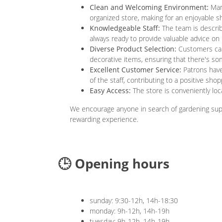
Clean and Welcoming Environment:
Many
organized store, making for an enjoyable 
Knowledgeable Staff:
The team is describe
always ready to provide valuable advice on
Diverse Product Selection:
Customers can 
decorative items, ensuring that there's so
Excellent Customer Service:
Patrons have
of the staff, contributing to a positive sh
Easy Access:
The store is conveniently loca
We encourage anyone in search of gardening supplie
rewarding experience.
🕒 Opening hours
sunday: 9:30-12h, 14h-18:30
monday: 9h-12h, 14h-19h
tuesday: 9h-12h, 14h-19h