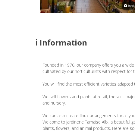
fred bari
fred 
ℹ️ Information
Founded in 1976, our company offers you a wide s
cultivated by our horticulturists with respect for
You will find the most efficient varieties adapte
We sell flowers and plants at retail, the vast ma
and nursery.
We can also create floral arrangements for all yo
Welcome to Jardinerie Tarnaise Albi, a beautiful g
plants, flowers, and animal products. Here are so