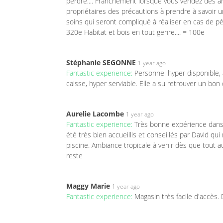
perdre.... Franchement lorsque vous vendez des a
propriétaires des précautions à prendre à savoir
soins qui seront compliqué à réaliser en cas de pép
320e Habitat et bois en tout genre.... = 100e
Stéphanie SEGONNE
1 year ago
Fantastic experience:
Personnel hyper disponible,
caisse, hyper serviable. Elle a su retrouver un bon 
Aurelie Lacombe
1 year ago
Fantastic experience:
Très bonne expérience dans
été très bien accueillis et conseillés par David q
piscine. Ambiance tropicale à venir dès que tout a
reste
Maggy Marie
1 year ago
Fantastic experience:
Magasin très facile d'accès. 