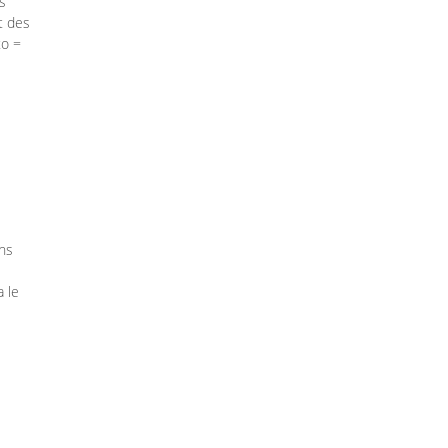
s
t des
to =
ns
a le