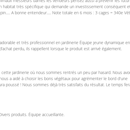
nimaux messieurs dames les vendeurs pensez aussi a prévenir les futur
 un habitat très spécifique qui demande un investissement conséquent e
in..... A bonne entendeur..... Note totale en 6 mois : 3 cages = 340e Vé
 adorable et très professionnel en jardinerie Équipe jeune dynamique en
d’achat perdu, ils rappellent lorsque le produit est arrivé également.
 cette jardinerie où nous sommes rentrés un peu par hasard. Nous avo
ui nous a aidé à choisir les bons végétaux pour agrémenter le bord d'une
ura poussé ! Nous sommes déjà très satisfaits du résultat. Le temps fer
Divers produits. Équipe accueillante.