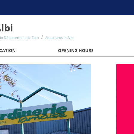
lbi
in Département de Tarn
Aquariums in Albi
CATION
OPENING HOURS