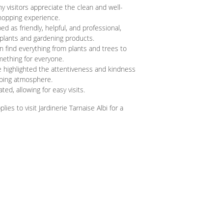
 visitors appreciate the clean and well-
shopping experience.
d as friendly, helpful, and professional,
 plants and gardening products.
find everything from plants and trees to
mething for everyone.
 highlighted the attentiveness and kindness
opping atmosphere.
ted, allowing for easy visits.
s to visit Jardinerie Tarnaise Albi for a