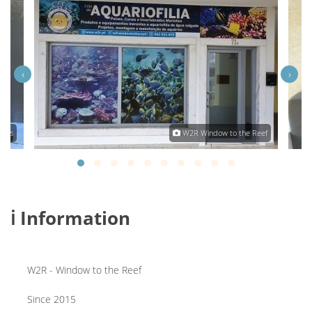
‹
›
omes
W2R Window to the Reef
ℹ️ Information
W2R - Window to the Reef
Since 2015