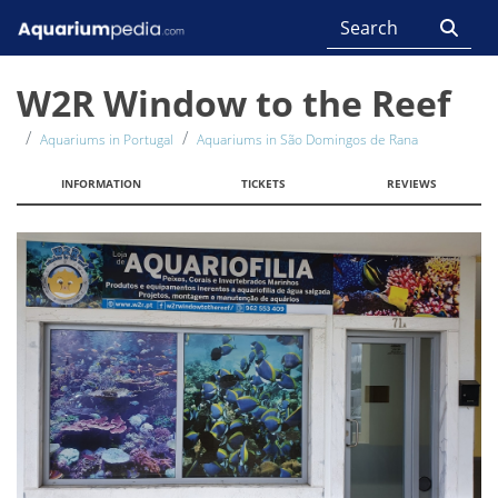
W2R Window to the Reef
Aquariums in Portugal
Aquariums in São Domingos de Rana
INFORMATION
TICKETS
REVIEWS