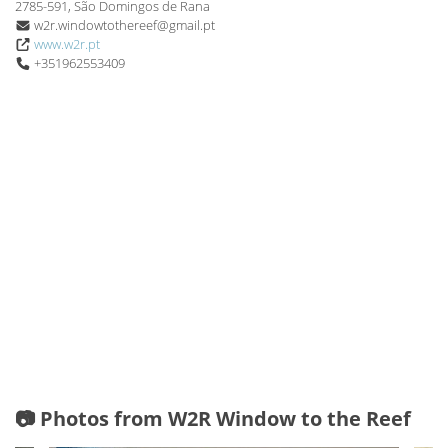
2785-591, São Domingos de Rana
w2r.windowtothereef@gmail.pt
www.w2r.pt
+351962553409
📷 Photos from W2R Window to the Reef