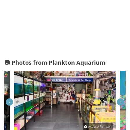
📷 Photos from Plankton Aquarium
‹
›
kton
Acuario Plankton