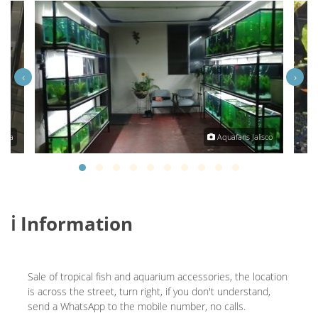
‹
›
goza
Aquafans Jalisco
ℹ️ Information
Sale of tropical fish and aquarium accessories, the location
is across the street, turn right, if you don't understand,
send a WhatsApp to the mobile number, no calls.