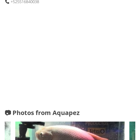
+525516840038
📷 Photos from Aquapez