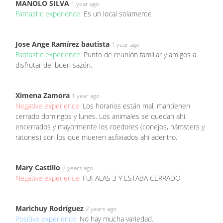
MANOLO SILVA
1 year ago
Fantastic experience:
Es un local solamente
Jose Ange Ramírez bautista
1 year ago
Fantastic experience:
Punto de reunión familiar y amigos a
disfrutar del buen sazón.
Ximena Zamora
1 year ago
Negative experience:
Los horarios están mal, mantienen
cerrado domingos y lunes. Los animales se quedan ahí
encerrados y mayormente los roedores (conejos, hámsters y
ratones) son los que mueren asfixiados ahí adentro.
Mary Castillo
2 years ago
Negative experience:
FUI ALAS 3 Y ESTABA CERRADO
Marichuy Rodríguez
2 years ago
Positive experience:
No hay mucha variedad.