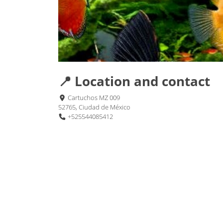
📍 Location and contact
Cartuchos MZ 009
52765, Ciudad de México
+525544085412