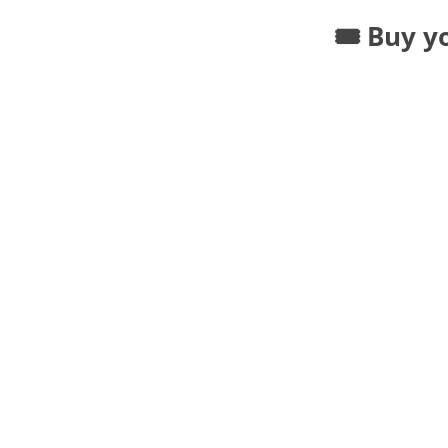
🎟️ Buy y