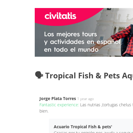
🗣️ Tropical Fish & Pets 
Jorge Plata Torres
1 year ago
Fantastic experience:
Las nutrias ,tortugas chelus
bien.
Acuario Tropical Fish & pets'
Gracias por tu opinión nos ayuda a segui