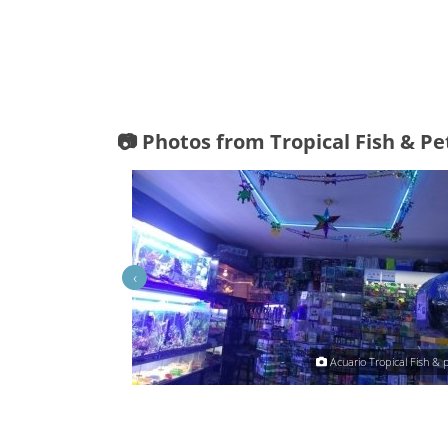
📷 Photos from Tropical Fish & P
‹
 Tropical Fish & pets'
Acuario Tropical Fish & p