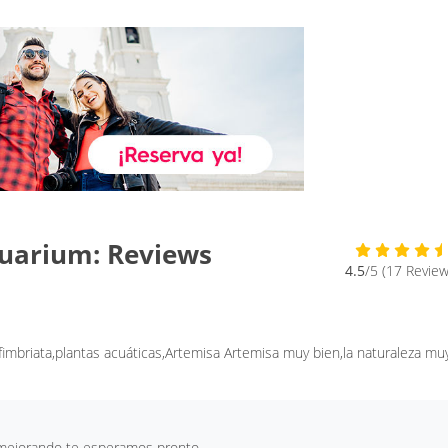
Aquarium: Reviews
4.5
/5 (17 Review
 fimbriata,plantas acuáticas,Artemisa Artemisa muy bien,la naturaleza mu
r mejorando te esperamos pronto.