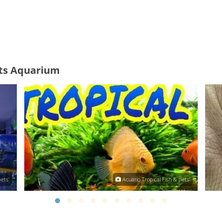
ets Aquarium
ets'
Acuario Tropical Fish & pets'