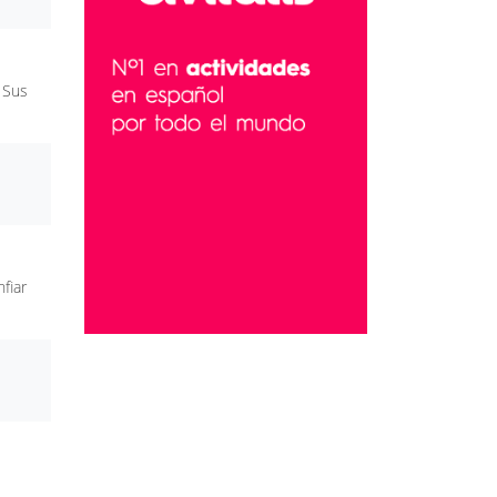
 Sus
fiar