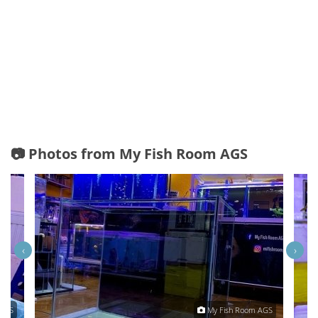
📷 Photos from My Fish Room AGS
‹
›
 AGS
My Fish Room AGS