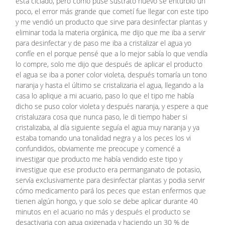
está ciclado, pero como puse sustrato nuevo se enturbio un
poco, el error más grande que cometí fue llegar con este tipo
y me vendió un producto que sirve para desinfectar plantas y
eliminar toda la materia orgánica, me dijo que me iba a servir
para desinfectar y de paso me iba a cristalizar el agua yo
confíe en el porque pensé que a lo mejor sabía lo que vendía
lo compre, solo me dijo que después de aplicar el producto
el agua se iba a poner color violeta, después tomaría un tono
naranja y hasta el último se cristalizaria el agua, llegando a la
casa lo aplique a mi acuario, paso lo que el tipo me había
dicho se puso color violeta y después naranja, y espere a que
cristaluzara cosa que nunca paso, le di tiempo haber si
cristalizaba, al día siguiente seguía el agua muy naranja y ya
estaba tomando una tonalidad negra y a los peces los vi
confundidos, obviamente me preocupe y comencé a
investigar que producto me había vendido este tipo y
investigue que ese producto era permanganato de potasio,
servía exclusivamente para desinfectar plantas y podia servir
cómo medicamento pará los peces que estan enfermos que
tienen algún hongo, y que solo se debe aplicar durante 40
minutos en el acuario no más y después el producto se
desactivaria con agua oxigenada y haciendo un 30 % de